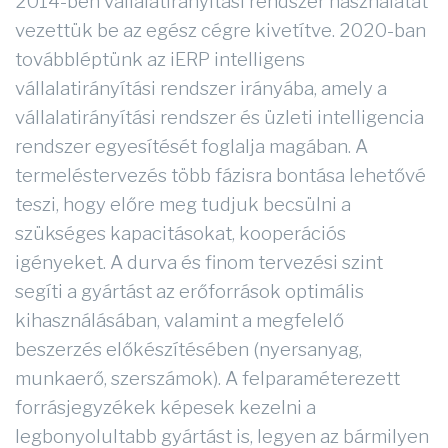
2014-ben vállalatirányítási rendszer használatát
vezettük be az egész cégre kivetítve. 2020-ban
továbbléptünk az iERP intelligens
vállalatirányítási rendszer irányába, amely a
vállalatirányítási rendszer és üzleti intelligencia
rendszer egyesítését foglalja magában. A
termeléstervezés több fázisra bontása lehetővé
teszi, hogy előre meg tudjuk becsülni a
szükséges kapacitásokat, kooperációs
igényeket. A durva és finom tervezési szint
segíti a gyártást az erőforrások optimális
kihasználásában, valamint a megfelelő
beszerzés előkészítésében (nyersanyag,
munkaerő, szerszámok). A felparaméterezett
forrásjegyzékek képesek kezelni a
legbonyolultabb gyártást is, legyen az bármilyen