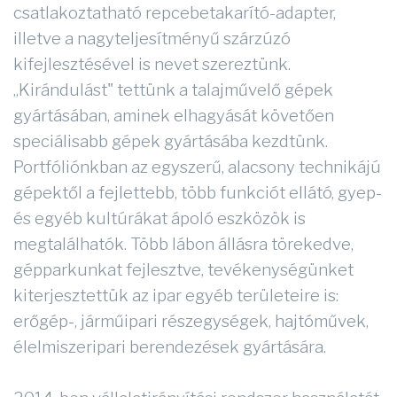
csatlakoztatható repcebetakarító-adapter,
illetve a nagyteljesítményű szárzúzó
kifejlesztésével is nevet szereztünk.
„Kirándulást" tettünk a talajművelő gépek
gyártásában, aminek elhagyását követően
speciálisabb gépek gyártásába kezdtünk.
Portfóliónkban az egyszerű, alacsony technikájú
gépektől a fejlettebb, több funkciót ellátó, gyep-
és egyéb kultúrákat ápoló eszközök is
megtalálhatók. Több lábon állásra törekedve,
gépparkunkat fejlesztve, tevékenységünket
kiterjesztettük az ipar egyéb területeire is:
erőgép-, járműipari részegységek, hajtóművek,
élelmiszeripari berendezések gyártására.