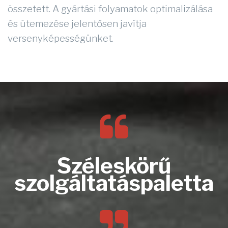
összetett. A gyártási folyamatok optimalizálása
és ütemezése jelentősen javítja
versenyképességünket.
Széleskörű
szolgáltatáspaletta