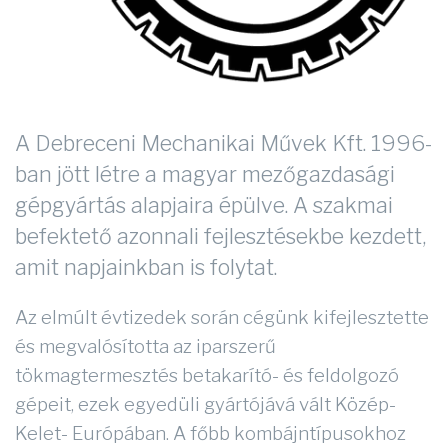
A Debreceni Mechanikai Művek Kft. 1996-
ban jött létre a magyar mezőgazdasági
gépgyártás alapjaira épülve. A szakmai
befektető azonnali fejlesztésekbe kezdett,
amit napjainkban is folytat.
Az elmúlt évtizedek során cégünk kifejlesztette
és megvalósította az iparszerű
tökmagtermesztés betakarító- és feldolgozó
gépeit, ezek egyedüli gyártójává vált Közép-
Kelet- Európában. A főbb kombájntípusokhoz