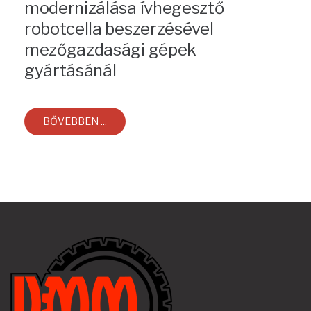
modernizálása ívhegesztő
robotcella beszerzésével
mezőgazdasági gépek
gyártásánál
BŐVEBBEN ...