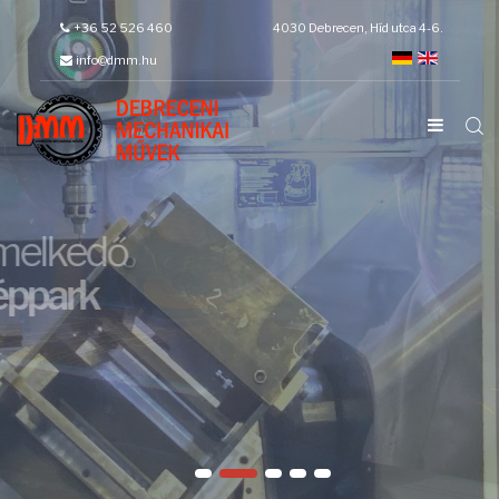
+36 52 526 460
4030 Debrecen, Híd utca 4-6.
DEBRECENI MECHANIKAI MŰVEK
Kiemelkedő
géppark